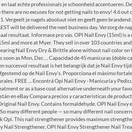
is extra zacht en speciaal afgestemd op de Nail Envy’s. It can also be used as a top coat over nail lacquer. Opi - NAIL ENVY MATE 15 ml is wat jij nodig hebt om jezelf extra in de verf te zetten! Shop for OPI Nail Envy Sensitive & Peeling Nails Nail Strengthener at Fred Meyer. La primera etapa de la preparación de las uñas ¡Proporciona endurecimiento máximo con proteína de trigo hidrolizada y calcio, para tener una uñas naturales más duras, largas y fuertes. Suscríbete para recibir noticias sobre lanzamientos de colecciones, eventos exclusivos y más. Protector y endurecedor de uñas libre de formaldehído con antioxidantes, vitamina E y aceite de nuez de Kukui para aliviar, calmar y mimar sus uñas después de un peeling o de agresiones externas gracias a su fórmula con aloe vera. Kód: NT121. 65 ($23.30/Fl Oz) $17.95 $17.95. ¿Conoces un entusiasta de las uñas? Gebruiksaanwijzing. All Nail Envy nail strengthener products can be used as a stand-alone treatment or as a base coat alternative underneath your favorite OPI Nail Lacquer. Bubble Bath is één van de twee tinten die ik kreeg toegestuurd. OPI-NTT80. Skladem (> 5 ks) 540 Kč Detail. Click on the suppliers name for more information or for information on where to get your Professional OPI, Manicure and Pedicure click here. Comprar. Explore the Official OPI® Site and discover the latest in OPI nail polishes and gels, nail care systems, and nail art trends. Gift Set, Bubble Bath, Nail Lacquer Gift Set Big Apple Red & Bubble Bath Nail Lacquer, OPI Nail Lacquer Gift Set Big Apple Red & Bubble Bath Nail Lacquer, OPI OPI Infinite Shine - You Sustain Me. OPI Infinite Shine Tagus In That Selfie. Entre y conozca nuestras increíbles ofertas y promociones. I will be ranking them on price, bottle size, formula, colour, how effective it is and my thoughts. Use under your nail color or alone to strengthen your nails. *Express or same day delivery availability is subject to a delivery address and product. © Copyright 1999-2021 Myer Pty Ltd. GPO Box 2215, Melbourne VIC 3001. Este tratamiento de Opi es recomendable utilizarlo después Opi Uñas Quebradizas , así mantendrás tus uñas saludables después de fortalecerlas, … Save 5% more with Subscribe & Save. In one corner we have OPI's Nail Envy Maintenance and in the other corner is Essie's Grow Stronger. OPI Nail Envy Soft & Thin . OPI Nail Envy Soft & Thin . OPI Nail Envy (15ml) is a custom formulated natural nail strengthener. Skladem (> 5 ks) 540 Kč Detail. Aporta elasticidad y asi evitando las puntas abiertas y las roturas. Tecnología Nail Envy comprobada en una fórmula específicamente diseñada para uñas sensibles. Say goodbye to weak, damaged nails with OPI Nail Envy! Save 5% more with Subscribe & Save. Cantidad. Save 5% more with Subscribe & Save. 4.6 out of 5 stars 16,057. Get the latest and get inspired. Nail Envy by OPI is literally the best nail strengthening polish out there. Opi Nail Envy Maintenance 15 ml. Find quality beauty products to add to your Shopping List or order online for Delivery or Pickup. OPI Nail Envy Sensitive & Peeling . The OPI Nail Envy for Sensitive & Peeling Nails formaldehyde-free formula protects against peeling with antioxidant vitamin E and kukui nut oil, plus soothing Aloe Vera. Vyživující lak na nehty. Find quality beauty products to add to your Shopping