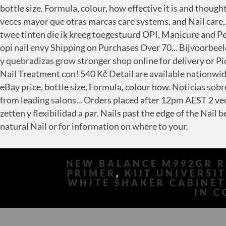
NEW BALANCE M992GR 
PRIMER
,
KIIT UNIVERSI
WHITE SHAKER CABINET
IN C