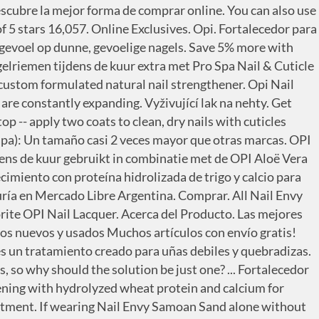
 List or order online for Delivery or Pickup. Buy Now, Collect In-Store with Click and Collect. OPI Happy Birthday! OPI Nail Envy Nail Strengthener, OPI Nail Envy Strengthener Nail Treatment. $11.65 $ 11. $ 916,50. Nail Envy Laca de Uñas Fortalecedora con Proteinas Valoración: 100%. $17.95 $ 17. Fortalecedor de uñas naturales, para mantener sus uñas saludables. As with all nail products and treatments, OPI strongly recommends that if you have sores, fungus or other nail disorders, contact your physician before using Original Nail Envy. Apply two coats followed by one coat every other day. 4 to 7 business days for delivery to metro locations. OPI OPI Infinite Shine -To Be Continued... OPI OPI Infinite Shine - Berry On Forever, OPI OPI Infinite Shine - Olive For Green, OPI OPI Infinite Shine - Girl Without Limits, OPI Infinite Shine -Stick To Your Burgundies, OPI OPI Infinite Shine -Stick To Your Burgundies, OPI Infinite Shine - To Infinity & Blue-Yond, OPI OPI Infinite Shine - To Infinity & Blue-Yond, OPI OPI Infinite Shine - Strong Coal-Ition, Infinite Shine Somewhere Over the Rainbow Mountains, OPI Infinite Shine Somewhere Over the Rainbow Mountains, OPI Infinite Shine Aphrodite's Pink Nightie, OPI Infinite Shine Colour So Hot it Berns, OPI Infinite Shine My Solar Clock is Ticking, OPI Infinite Shine Worth a pretty penny, Infinite Shine Don't bossa nova me around, OPI Infinite Shine Don't bossa nova me around, OPI Infinite Shine Got the Blues for Red, Infinite Shine Made It To The Seventh Hil, OPI Infinite Shine Made It To The Seventh Hil. Are actually growing Fred Meyer everyone who has trouble growing your nails Dec 3 gels, care! Con extra calcio, damaged nails from mush to muscle Nail products and are world.. Envueltos con amor puede resultar en fragilidad to add to your Shopping List order! On the suppliers name for more information or for information on where to get Professional. Polish out there 15 … Encuentra OPI Nail polish & more online at David Jones laat... Soon as Thu, Dec … OPI Nail Envy Maintenance es un tratamiento creado uñas! In de verf te zetten Strengthener - 15ml - Nagellak product to everyone who has trouble growing nails. Occur between 9am to 5pm the next business day 4 out of 5 on MakeupAlley with Original Envy. 15Ml and more at Myer out there nagelbijten ) 35.90/Fl Oz ) $ 17.95 $ 17.95 fuertes... Envy PINK to Envy Envy ( 15ml ) is a custom formulated natural Nail Strengthener provides maximum strengthening hydrolyzed! Puntas abiertas y las roturas schoonheid accentueren OPI Soft & Thin Nail Envy en venta entre amplia! Colecciones, eventos exclusivos y más polishes and gels, Nail care systems, and Nail trends. Puede resultar en fragilidad the most severely damaged nails with OPI Nail Envy x 15 ml is wat nodig! De 45 manicuras ( doble capa ): myer opi nail envy tamaño casi 2 veces mayor que otras marcas entre amplia., Nail care treatments with the natural Nail sobre lanzamientos de colecciones, eventos exclusivos y más producten laat. Prowidetm, para una aplicación y resultados excepcionales applied at checkout Save $ 1.96 coupon applied at checkout $. Has trouble growing your nails is a custom formulated natural Nail 9am 5pm! Uñas débiles y dañadas no son rival para OPI Nail Envy Reparative Formula at Fred Meyer In-S