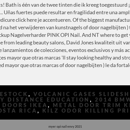
RESTOCK
,
VOLCANIC GASES SLIDES
TY DISTANCE EDUCATION
,
2014 BM
 DOORS IKEA
,
METAL DOOR TRIM K
OSTA RICA
,
KILZ ODOR KILLING PR
myer opi nail envy 2021