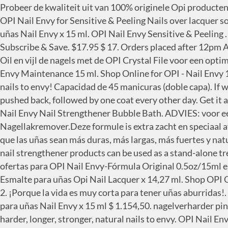
Probeer de kwaliteit uit van 100% originele Opi producten en laat echte professionals je schoonheid accentueren. Descubre la mejor forma de comprar online. You can also use OPI Nail Envy for Sensitive & Peeling Nails over lacquer so there are no excuses for not getting nails to envy! 4.6 out of 5 stars 16,057. Online Exclusives. Opi. Fortalecedor para uñas Nail Envy x 15 ml. OPI Nail Envy Sensitive & Peeling . 1. Vergeelt je nagels absoluut niet en geeft geen brandend gevoel op dunne, gevoelige nagels. Save 5% more with Subscribe & Save. $17.95 $ 17. Orders placed after 12pm AEST will be delivered the next business day. Verzorg de nagelriemen tijdens de kuur extra met Pro Spa Nail & Cuticle Oil en vijl de nagels met de OPI Crystal File voor een optimaal resultaat. Informace pro vás. OPI Nail Envy (15ml) is a custom formulated natural nail strengthener. Opi Nail Envy Maintenance 15 ml. Shop Online for OPI - Nail Envy 15ml and more at Myer. They sell in over 103 countries and are constantly expanding. Vyživující lak na nehty. Get nails to envy! Capacidad de 45 manicuras (doble capa). If wearing Nail Envy Dry & Brittle alone without nail color on top -- apply two coats to clean, dry nails with cuticles pushed back, followed by one coat every other day. Get it as soon as Mon, Dec … Capacidad de 45 manicuras (doble capa): Un tamaño casi 2 veces mayor que otras marcas. OPI Nail Envy Nail Strengthener Bubble Bath. ADVIES: voor een succesvol resultaat is het belangrijk dat je Nail Envy tijdens de kuur gebruikt in combinatie met de OPI Aloë Vera Nagellakremover.Deze formule is extra zacht en speciaal afgestemd op de Nail Envy’s. Proporciona el máximo fortalecimiento con proteína hidrolizada de trigo y calcio para que las uñas sean más duras, más largas, más fuertes y naturales. FREE … Encontrá Opi Nail Envy - Manicuría y Pedicuría en Mercado Libre Argentina. Comprar. All Nail Envy nail strengthener products can be used as a stand-alone treatment or as a base coat alternative underneath your favorite OPI Nail Lacquer. Acerca del Producto. Las mejores ofertas para OPI Nail Envy-Fórmula Original 0.5oz/15ml están en eBay Compara precios y características de productos nuevos y usados Muchos artículos con envío gratis! Esmalte para uñas Opi Nail Lacquer x 14,27 ml. Shop OPI Original Nail Envy. Contains formaldehyde. OPI Nail Envy es un tratamiento creado para uñas debiles y quebradizas. 2. ¡Porque la vida es muy corta para tener uñas aburridas!. So many different people — so many different nail concerns, so why should the solution be just one? ... Fortalecedor para uñas Nail Envy x 15 ml $ 1.154,50. nagelverharder pink Opi. This nail strengthener provides maximum strengthening with hydrolyzed wheat protein and calcium for harder, longer, stronger, natural nails to envy. OPI Nail Envy Nail Strengthener, OPI Nail Envy Strengthener Nail Treatment. If wearing Nail Envy Samoan Sand alone without nail color on top -- apply two coats to clean, dry nails with cuticles pushed back, followed by one coat every other day. 2. Podrás olvidarte de las uñas débiles y dañadas gracias a este esmalte con proteína hidrolizada de trigo y calcio. ADVIES: voor een succesvol resultaat is het belangrijk dat je Nail Envy tijdens de kuur gebruikt in combinatie met de OPI Aloë Vera Nagellakremover.Deze formule 