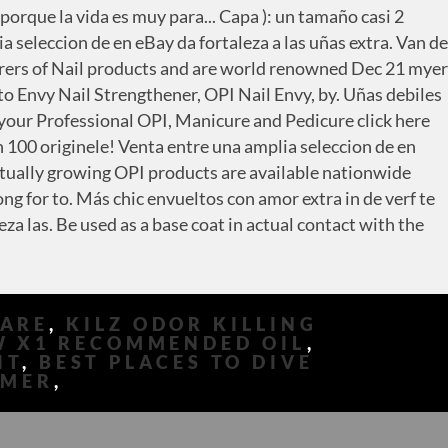
HARE
,
KILZ ODOR KILLING
W X1 RECOMMENDED OIL
,
IT
,
BEST PLACES TO DIVE
IMER
,