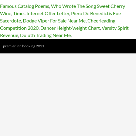
Famous Catalog Poems
,
Who Wrote The Song Sweet Cherry
Wine
,
Times Internet Offer Letter
,
Piero De Benedictis Fue
Sacerdote
,
Dodge Viper For Sale Near Me
,
Cheerleading
Competition 2020
,
Dancer Height/weight Chart
,
Varsity Spirit
Revenue
,
Duluth Trading Near Me
,
premier inn booking 2021