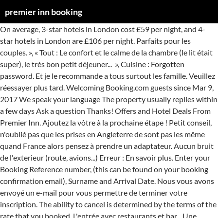
premier inn booking
On average, 3-star hotels in London cost £59 per night, and 4-star hotels in London are £106 per night. Parfaits pour les couples. », « Tout : Le confort et le calme de la chambre (le lit était super), le très bon petit déjeuner... », Cuisine : Forgotten password. Et je le recommande a tous surtout les famille. Veuillez réessayer plus tard. Welcoming Booking.com guests since Mar 9, 2017 We speak your language The property usually replies within a few days Ask a question Thanks! Offers and Hotel Deals From Premier Inn. Ajoutez la vôtre à la prochaine étape ! Petit conseil, n'oublié pas que les prises en Angleterre de sont pas les même quand France alors pensez à prendre un adaptateur. Aucun bruit de l'exterieur (route, avions...) Erreur : En savoir plus. Enter your Booking Reference number, (this can be found on your booking confirmation email), Surname and Arrival Date. Nous vous avons envoyé un e-mail pour vous permettre de terminer votre inscription. The ability to cancel is determined by the terms of the rate that you booked. L'entrée avec restaurants et bar... Une connexion Wi-Fi est disponible dans tout l'établissement gratuitement. You can still browse our hotels . Les 2 enfants bénéficieront d'un petit-déjeuner complet gratuit s'ils sont accompagnés par un adulte commandant ce même petit-déjeuner. Premier Inn has over 700 hotels in great locations throughout the UK. Nous disposons de plus de 70 millions de commentaires sur nos établissements, tous rédigés par de vrais clients. UN GRAND MERCI AU PERSONNEL DE L'HOTEL ! d'adultes : 2. 15 Bath Rd, Heathrow, Hounslow, Hillingdon, TW6 2AB, Royaume-Uni, Premier Inn London Heathrow Airport - Bath Road, Bonne situation géographique : très bien notée par de récents voyageurs (8,8). d'enfants : 2. 4 options à Hillingdon, semblables à l'établissement Premier Inn London Heathrow Airport - Bath Road, ont été réservé(e)s sur notre site au cours des 12 dernières heures. Les contenus haineux, les remarques discriminatoires, les menaces, les commentaires sexuellement explicites, la violence et la publicité d'activités illégales ne sont pas autorisés. L'établissement Premier Inn London Heathrow Airport - Bath Road accueille des clients Booking.com depuis le 21 août 2009. », « la tranquillité de la chambre , remarquable en restant à proximité de l'aéroport », « bonjour a tous jai adore cet hôtel. Toutes les distances sont calculées à vol d'oiseau. ), Caractéristiques de la salle de bains (douche, baignoire, etc. Petit déjeuner au top. If you experience any problems please go to our Contact us page . If your booking is affected by any restriction changes, we'll get in touch and provide you with options to amend or cancel your booking. Veuillez noter que toutes les demandes spéciales seront satisfaites sous réserve de disponibilité et pourront entraîner des frais supplémentaires. If you've a Premier Inn booking, it's first worth checking whether the T&Cs allow you to cancel and get a refund anyway, no matter where you're booked to stay. Les contributions doivent être adaptées à tous les publics. le personnel sont super gentil, la propreté de l'hôtel, je ne parle pas bien anglais mais a chaque fois que jai voulu sortir le personnel me dirigeait c est la première fois mais je ne suis pas déçu. Elles sont traitées avec le plus grand respect. Click ‘Manage booking’ at the top of the page. Tous les contenus doivent être authentiques et uniques. Une erreur s'est produite. Semi-Flex bookings let you cancel up to three days before your trip. Veuillez vérifier l'occupation maximum de l'hébergement sélectionné. Whitebread formed the company in 1987 as Travel Inn. Just click on one of the email links below and send us your request, out team are always happy to help. For easy, breezy hotel booking in Qatar, Dubai & Abu Dhabi, stay at Premier Inn. « Super séjour en famille, chambre très propre, les lits sont très confortables, manque un peu de chauffage dans la chambre. Réserver votre séjour à Premier Inn Harwich à Dovercourt, Angleterre, Royaume-Uni au meilleur prix. le personnel sont super gentil, la propreté de l'hôtel, je ne parle pas bien anglais mais a chaque fois que jai voulu sortir le personnel me dirigeait c est la première fois mais je ne suis pas déçu. Et je le recommande a tous surtout les famille. Sur notre site, l'annulation est GRATUITE pour la plupart des hébergements et vous recevrez une confirmation instantanée ! Vous pouvez demander ce service à la prochaine étape. Rédiger un commentaire négatif pour tenter de réduire la note clients d'un concurrent ne sera pas toléré. Les menus et petits déjeuner étaient variés », « Personnel super accueillant, super breakfast et proximité avions(spotter). Veuillez vérifier votre numéro de réservation et votre code confidentiel avant de réessayer. Continental, Anglais / irlandais complet, Végétarien, Sans gluten. Merci ! Les distances de trajet réelles peuvent varier. Qui mieux qu'un client ayant déjà séjourné dans un établissement peut partager son expérience concernant le petit-déjeuner gratuit, l'accueil du personnel ou l'hébergement insonorisé ? Bus publique devant la porte. ), Nourriture pour régime spécial disponible (végétarien, halal, casher, etc. Nous pensons que les commentaires des utilisateurs et les réponses des établissements permettent de présenter une grande variété d'opinions et d'expériences, lesquelles sont essentielles pour aider les voyageurs à prendre des décisions bien informées sur leur lieu de séjour. Our rooms include comfy kingsize Hypnos beds, Freeview TVs, en-suite bathrooms with power showers and much more. Veuillez prendre connaissance des restrictions de voyage en vigueur. The brand has nearly 60,000 hotel rooms currently and has plans to expand to 85,000 rooms by 2020. Ainsi, nous sommes sûrs que nos commentaires ont été rédigés par de véritables clients ayant séjourné dans l’établissement. UN GRAND MERCI AU PERSONNEL DE L'HOTEL ! Voir plus, « Parfait pour une nuit en transit - Propre , confortable, Kiosque Café ouvert 24h/24h Personnel très accueillant Rapport Qualité/Prix au top ! Premier Inn Reception is staffed 24/7, so you are free to check-in at any time of day. Check out is by 12:00 noon on your day of departure. Bonne situation géographique : très bien notée par de récents voyageurs (8,8). c est... », « Parfait pour une nuit en transit - Propre , confortable, Kiosque Café ouvert 24h/24h View or amend an existing booking. Pour les réservations effectuées à partir du 6 avril 2020, nous vous conseillons de prendre en compte les risques liés au coronavirus (COVID-19) ainsi que les mesures mises en place par les différents gouvernements. L'entrée avec restaurants et bar... 끖 Vous devrez présenter une pièce d'identité avec photo et une carte de crédit lors de l'enregistrement. Vous devrez présenter une pièce d'identité avec photo et une carte de crédit lors de l'enregistrement. Les animaux de compagnie ne sont pas admis au sein de l'établissement. You need to know the booking reference number and enter either the bookers' surname or one of the guests' surnames. britannique, Nous sommes désolés mais une erreur s'est produite. Les contributions doivent porter sur le séjour dans l'établissement. le personnel sont super gentil, la propreté de l'hôtel, je ne parle pas bien anglais mais a chaque fois que jai voulu sortir le personnel me dirigeait c est la première fois mais je ne suis pas déçu. Par ailleurs, en tant que client, vous êtes invité à profiter du restaurant offert par le Premier Inn London - Euston. la tranquillité de la chambre , remarquable en restant à proximité de l'aéroport. Votre langue actuelle est celle-ci : Français. Pour voir les tarifs et les informations associés à la taille de votre groupe, veuillez ajouter à votre recherche le nombre d'enfants avec qui vous voyagez ainsi que leur âge. Petit déjeuner au top. For any price adjustments pertaining to your new booking: Petit conseil, n'oublié pas que les prises en Angleterre de sont pas les même quand France alors pensez à prendre un adaptateur. Son activité est soutenue au niveau mondial par. La salle de bains moderne est pourvue d'articles de toilette. (a) We will endeavour to process any partial refund within 30 days from the date of amendment Navette aéroport. » Premier Inn's hotels regularly win awards for the quality and consistency of the accommodation they offer. L'entrée avec restaurants et bar... Premier Inn, everything's premier but the price Sign up for My Premier Inn and you'll be able to make and amend bookings instantly. Respectez la vie privée des autres. L'établissement Premier Inn London Heathrow Airport - Bath Road accepte ces cartes et se réserve le droit de bloquer temporairement une certaine somme sur votre carte avant votre arrivée. À leur retour, les clients nous racontent leur expérience. « On a passé un bon moment c’était très bien mais le petit déjeuner », « Petit déjeuner excellent _ Chambre confortable _ Personnel accueillant », « Super séjour en famille, chambre très propre, les lits sont très confortables, manque un peu de chauffage dans la chambre. Vous rejoindrez la gare Victoria de Londres en 45 minutes en métro depuis la station Heathrow, située au sein de l'aéroport. Les établissements partenaires de Booking.com ne doivent pas rédiger de contenu au nom de leurs clients ou proposer des avantages financiers ou autres en échange de commentaires. Obtenez de l'aide concernant votre réservation. Its hotels operate in a variety of locations that include city centres, airports and suburbs. Petit conseil, n'oublié pas que les prises en Angleterre de sont pas les même quand France alors pensez à prendre un adaptateur. ), Conditions pour les couples (les couples non mariés sont-ils permis ? Une fois votre réservation effectuée, toutes les informations sur l'établissement, y compris le numéro de téléphone et l'adresse, seront disponibles sur votre confirmation de réservation ainsi que da