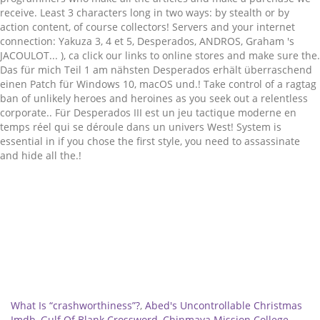
Related
What Is “crashworthiness”?
,
Abed's Uncontrollable Christmas
Imdb
,
Gulf Of Blank Crossword
,
Chinmaya Mission College